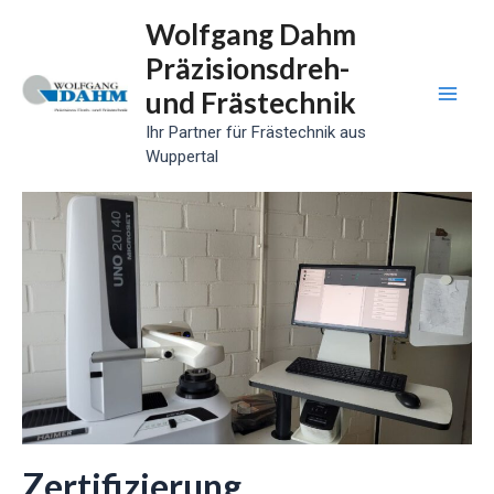
Zum
Wolfgang Dahm
Inhalt
Präzisionsdreh-
springen
und Frästechnik
Mai
Ihr Partner für Frästechnik aus
Wuppertal
Men
Zertifizierung