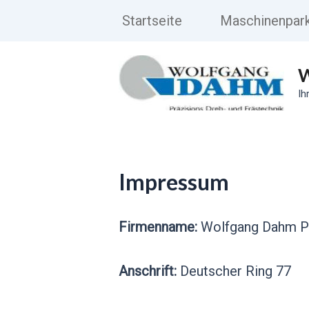
Zum
Startseite
Maschinenpar
Inhalt
springen
W
Ih
Impressum
Firmenname:
Wolfgang Dahm Pr
Anschrift:
Deutscher Ring 77